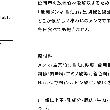
延岡市の放置竹林を解決するため
「延岡メンマ 醤油」は黒胡椒と醤
ilable
どこか懐かしい味わいのメンマです
毎日食べても飽きません。
け
原材料
メンマ(孟宗竹)、醤油、砂糖、食用
胡椒/調味料(アミノ酸等)、着色料
Na)、保存料(ソルビン酸K)、酸化防
(一部に小麦・乳成分・豚肉・牛肉・
含む)